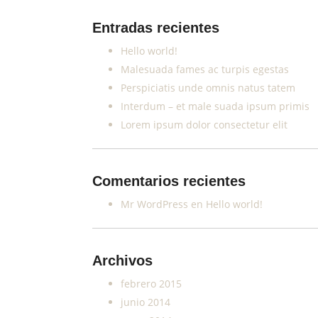
Entradas recientes
Hello world!
Malesuada fames ac turpis egestas
Perspiciatis unde omnis natus tatem
Interdum – et male suada ipsum primis
Lorem ipsum dolor consectetur elit
Comentarios recientes
Mr WordPress
en
Hello world!
Archivos
febrero 2015
junio 2014