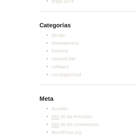
mayo 2014
Categorías
Design
Development
Extreme
HostedCRM
software
Uncategorized
Meta
Acceder
RSS
de las entradas
RSS
de los comentarios
WordPress.org