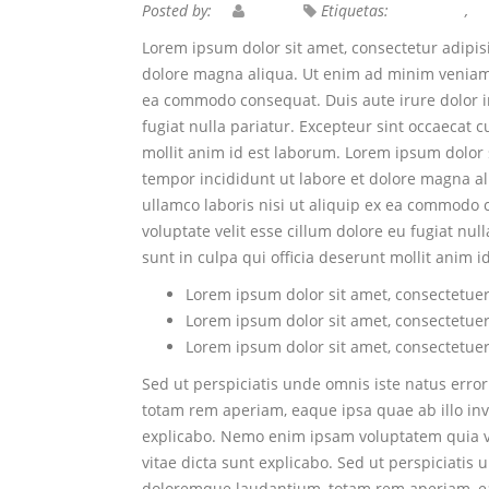
Posted by:
Nitin
Etiquetas:
responsive
,
re
Lorem ipsum dolor sit amet, consectetur adipisi
dolore magna aliqua. Ut enim ad minim veniam, 
ea commodo consequat. Duis aute irure dolor in
fugiat nulla pariatur. Excepteur sint occaecat c
mollit anim id est laborum. Lorem ipsum dolor s
tempor incididunt ut labore et dolore magna al
ullamco laboris nisi ut aliquip ex ea commodo 
voluptate velit esse cillum dolore eu fugiat nul
sunt in culpa qui officia deserunt mollit anim i
Lorem ipsum dolor sit amet, consectetuer 
Lorem ipsum dolor sit amet, consectetuer 
Lorem ipsum dolor sit amet, consectetuer 
Sed ut perspiciatis unde omnis iste natus err
totam rem aperiam, eaque ipsa quae ab illo inve
explicabo. Nemo enim ipsam voluptatem quia vo
vitae dicta sunt explicabo. Sed ut perspiciatis
doloremque laudantium, totam rem aperiam, eaqu