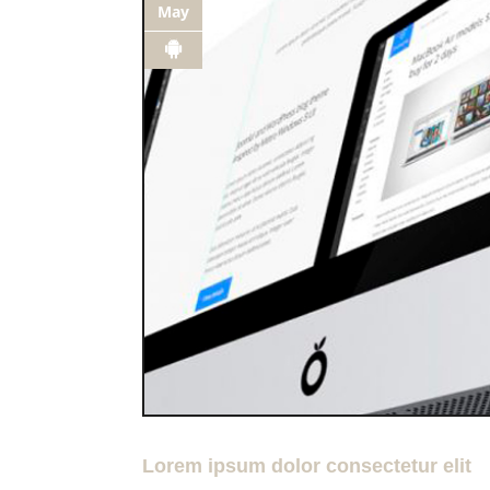
May
Lorem ipsum dolor consectetur elit