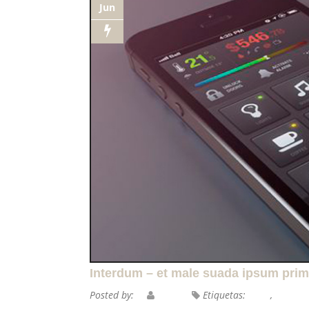
Jun
Interdum – et male suada ipsum prim
Posted by:
Nitin
Etiquetas:
Jekas
,
retina