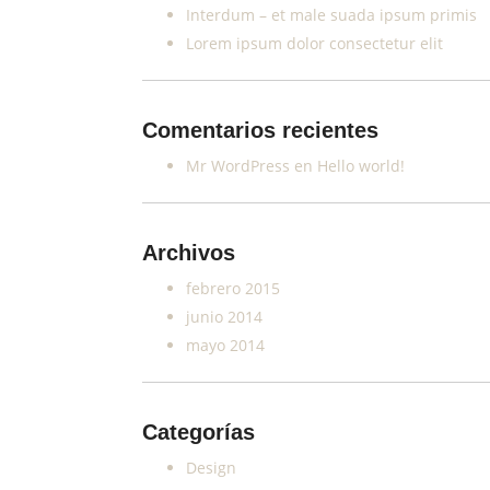
Interdum – et male suada ipsum primis
Lorem ipsum dolor consectetur elit
Comentarios recientes
Mr WordPress
en
Hello world!
Archivos
febrero 2015
junio 2014
mayo 2014
Categorías
Design